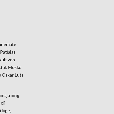
vanemate
 Patjalas
kult von
stal. Mokko
as Oskar Luts
lumaja ning
oli
liige,