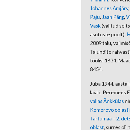
Johannes Amjärv
Paju
,
Jaan Pärg
,
V
Vask
(valitud selt
asutuste poolt),
M
2009 talu, valimis
Talundite rahvasti
töölisi 1834. Maa
8454.
Juba 1944. aastal
laiali. Peremees 
vallas
Änkkülas
ni
Kemerovo oblasti
Tartumaa
–
2. de
oblast
, surres ol