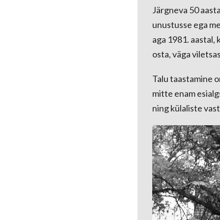
Järgneva 50 aasta 
unustusse ega meel
aga 1981. aastal,
osta, väga viletsas
Talu taastamine o
mitte enam esialg
ning külaliste va