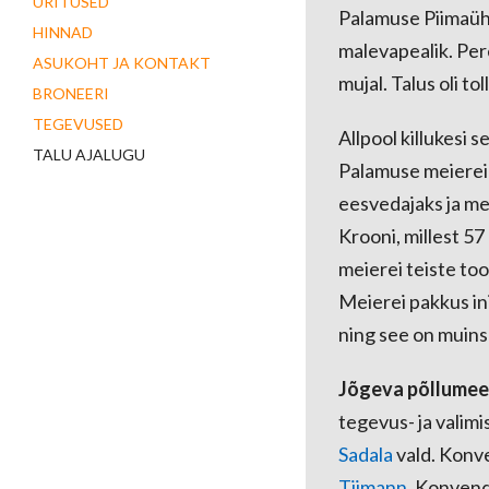
ÜRITUSED
Palamuse Piimaühi
HINNAD
malevapealik. Per
ASUKOHT JA KONTAKT
mujal. Talus oli to
BRONEERI
TEGEVUSED
Allpool killukesi s
TALU AJALUGU
Palamuse meierei 
eesvedajaks ja mei
Krooni, millest 57
meierei teiste too
Meierei pakkus in
ning see on muins
Jõgeva põllumee
tegevus- ja valim
Sadala
vald. Konve
Tiimann
. Konvendi