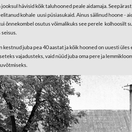
jooksul hävisid kõik taluhooned peale aidamaja. Seepärast j
itanud kohale uusi püsiasukaid. Ainus säilinud hoone - aid
 kui õnnekombel osutus võimalikuks see perele kolhoosilt 
 seisus.
n kestnud juba pea 40 aastat ja kõik hooned on uuesti üles 
seteks vajadusteks, vaid nüüd juba oma pere ja lemmikloo
stuvõtmiseks.