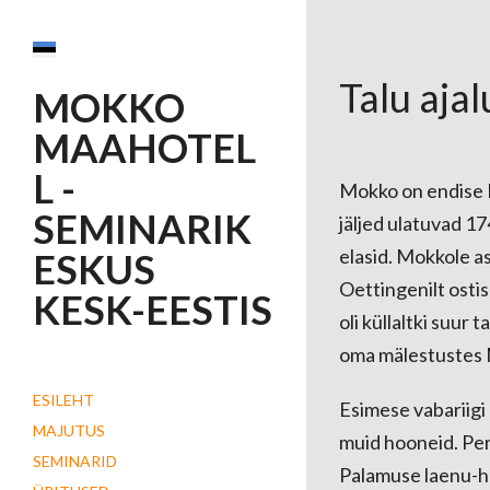
Talu aja
MOKKO
MAAHOTEL
L -
Mokko on endise K
SEMINARIK
jäljed ulatuvad 17
elasid. Mokkole as
ESKUS
Oettingenilt osti
KESK-EESTIS
oli küllaltki suur 
oma mälestustes 
ESILEHT
Esimese vabariigi 
MAJUTUS
muid hooneid. Per
SEMINARID
Palamuse laenu-ho