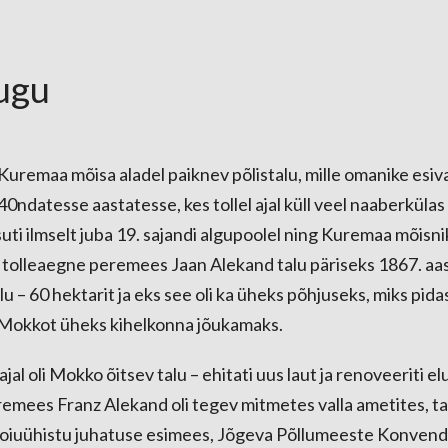
lugu
uremaa mõisa aladel paiknev põlistalu, mille omanike esi
40ndatesse aastatesse, kes tollel ajal küll veel naaberkülas
uti ilmselt juba 19. sajandi algupoolel ning Kuremaa mõisni
s tolleaegne peremees Jaan Alekand talu päriseks 1867. aa
talu – 60 hektarit ja eks see oli ka üheks põhjuseks, miks pid
Mokkot üheks kihelkonna jõukamaks.
ajal oli Mokko õitsev talu – ehitati uus laut ja renoveeriti e
emees Franz Alekand oli tegev mitmetes valla ametites, ta 
iuühistu juhatuse esimees, Jõgeva Põllumeeste Konvendi 