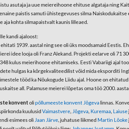
stu asutaja ja uue meiereihoone ehituse algataja ning Kait
enaine paistis samuti ühistegevuses silma Naiskodukaitse 
lle aja kohta silmapaistvalt kaunis lilleaed.
elle kandi ajaloost:
ehitati 1939. aastal ning see oli üks moodsamaid Eestis. E
erei idee looja oli Franz Alekand. Projekti eelarve oli 71 30
 348 kulus meierihoone ehitamiseks. Eesti Vabariigi ajal to
dete hulgas ka kõrgekvaliteedilist võid mida eksporditi Ing
imestele tööd ka Nõukogude Liidu ajal. Hoone on ehitatud t
uskaitse all. Palamuse meierei lõpetas oma töö 2000. aasta
ste konvent
oli
põllumeeste konvent
Jõgeva
linnas. Konv
ispiirkonda kuulusid
Vaimastvere
,
Jõgeva
,
Kuremaa
,
Laiuse
ndi esimees oli
Jaan Järve
, juhatuse liikmed
Martin Lõoke
 poolt valitud Põllutöökoja liige:
Johannes Isotamm
. Konv