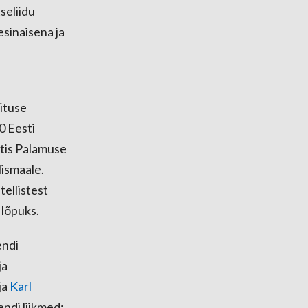
seliidu
esinaisena ja
hituse
0 Eesti
otis Palamuse
lismaale.
ellistest
 lõpuks.
endi
ja
ja
Karl
endi liikmed: