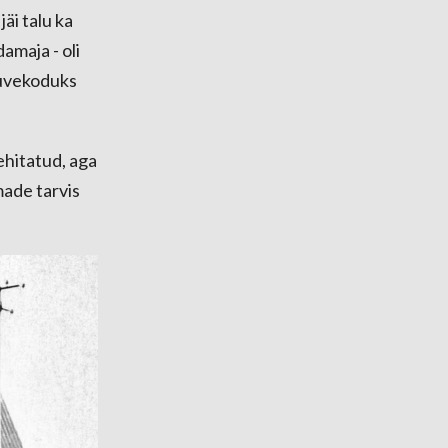
äi talu ka
amaja - oli
suvekoduks
ehitatud, aga
made tarvis