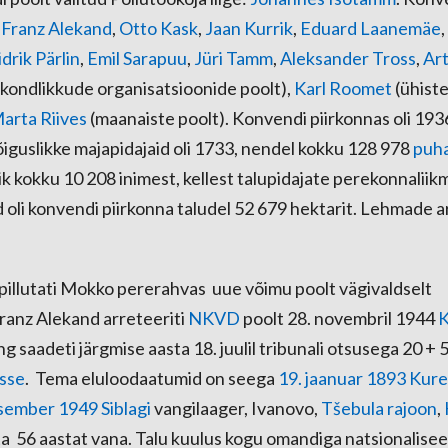
,
Franz Alekand
,
Otto Kask
,
Jaan Kurrik
,
Eduard Laanemäe
,
idrik Pärlin
,
Emil Sarapuu
,
Jüri Tamm
,
Aleksander Tross
,
Ar
skondlikkude organisatsioonide poolt),
Karl Roomet
(ühiste
arta Riives
(maanaiste poolt). Konvendi piirkonnas oli 1936
õiguslikke majapidajaid oli 1733, nendel kokku 128 978
puh
k kokku 10 208 inimest, kellest talupidajate perekonnaliik
d oli konvendi piirkonna taludel 52 679 hektarit. Lehmade 
 pillutati Mokko pererahvas uue võimu poolt vägivaldselt
Franz Alekand arreteeriti
NKVD
poolt 28. novembril 1944
ng saadeti järgmise aasta 18. juulil tribunali otsusega 20 + 
sse
. Tema eluloodaatumid on seega
19. jaanuar
1893
Kure
tsember
1949
Siblagi
vangilaager, Ivanovo,
Tšebula rajoon
,
i ta 56 aastat vana. Talu kuulus kogu omandiga natsionalisee