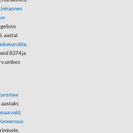
Johannes
tur
geliste
. aastal
askasurubla
.
meid 8374 ja
arv umbes
Kuremaa
5 aastaks
maa vald
,
Kemerovo
rimisele.